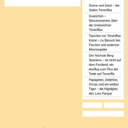
Sonne und Sand – der
Süden Teneriffas
Guanchen –
Wissenswertes über
die Ureinwohner
Teneriffas
Tauchen vor Teneriffas
Küste – zu Besuch bei
Fischen und anderem
Meeresgetier
Der höchste Berg
Spaniens – ist nicht auf
dem Festland: ein
Ausflug zum Pico del
Teide auf Teneriffa
Papageien, Delphine,
Orcas und ein weißer
Tiger – die Highlights
des Loro Parque