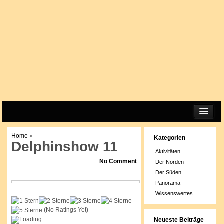
START
Home
»
Kategorien
IMPRESSUM
Delphinshow 11
Aktivitäten
DATENSCHUTZERKLÄRUNG
No Comment
Der Norden
COOKIE-RICHTLINIE (EU)
Der Süden
Panorama
Wissenswertes
(No Ratings Yet)
Loading...
Neueste Beiträge