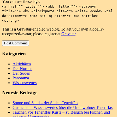
You can use these tags:
<a href="" title=""> <abbr title=""> <acronym
title=""> <b> <blockquote cite=""> <cite> <code> <del
datetime=""> <em> <i> <q cite=""> <s> <strike>
<strong>
This is a Gravatar-enabled weblog. To get your own globally-
recognized-avatar, please register at
Gravatar
.
Kategorien
Aktivitäten
Der Norden
Der Süden
Panorama
Wissenswertes
Neueste Beiträge
Sonne und Sand – der Süden Teneriffas
Guanchen – Wissenswertes über die Ureinwohner Teneriffas
Tauchen vor Teneriffas Küste – zu Besuch bei Fischen und
anderem Meeresgetier