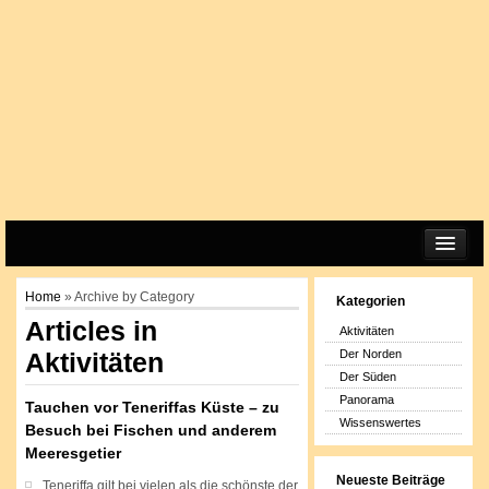
START
Home
» Archive by Category
Kategorien
IMPRESSUM
Articles in
Aktivitäten
DATENSCHUTZERKLÄRUNG
Der Norden
Aktivitäten
COOKIE-RICHTLINIE (EU)
Der Süden
Panorama
Tauchen vor Teneriffas Küste – zu
Wissenswertes
Besuch bei Fischen und anderem
Meeresgetier
Neueste Beiträge
Teneriffa gilt bei vielen als die schönste der