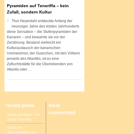
Pyramiden auf Teneriffa – kein
Zufall, sondern Kultur
Thor Heyerdahl entdeckte Anfang der
neunziger Jahre des letzten Jahrhunderts
diese Sensation – die Stufenpyramiden der
Kanaren – und bewahrte sie vor der
Zerstörung. Bestand vielleicht ein
Kulturaustausch der kanarischen
Ureinwohner, der Guanchen, mit den Völkern
jenseits des Atlantiks, ist es eine
Zufluchtsstätte für die Überlebenden von
Atlantis oder …
recent posts
most
commented
Sonne und Sand – der
Süden Teneriffas
Guanchen –
Wissenswertes über