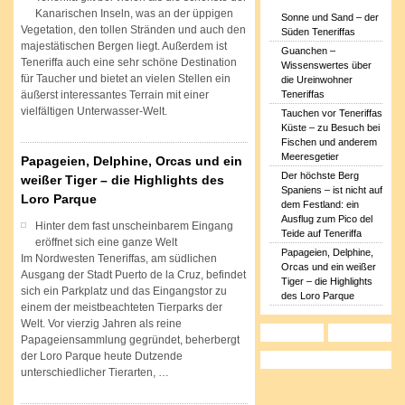
Kanarischen Inseln, was an der üppigen
Sonne und Sand – der
Vegetation, den tollen Stränden und auch den
Süden Teneriffas
majestätischen Bergen liegt. Außerdem ist
Guanchen –
Teneriffa auch eine sehr schöne Destination
Wissenswertes über
für Taucher und bietet an vielen Stellen ein
die Ureinwohner
Teneriffas
äußerst interessantes Terrain mit einer
vielfältigen Unterwasser-Welt.
Tauchen vor Teneriffas
Küste – zu Besuch bei
Fischen und anderem
Meeresgetier
Papageien, Delphine, Orcas und ein
Der höchste Berg
weißer Tiger – die Highlights des
Spaniens – ist nicht auf
Loro Parque
dem Festland: ein
Ausflug zum Pico del
Hinter dem fast unscheinbarem Eingang
Teide auf Teneriffa
eröffnet sich eine ganze Welt
Papageien, Delphine,
Im Nordwesten Teneriffas, am südlichen
Orcas und ein weißer
Ausgang der Stadt Puerto de la Cruz, befindet
Tiger – die Highlights
sich ein Parkplatz und das Eingangstor zu
des Loro Parque
einem der meistbeachteten Tierparks der
Welt. Vor vierzig Jahren als reine
Papageiensammlung gegründet, beherbergt
der Loro Parque heute Dutzende
unterschiedlicher Tierarten, …